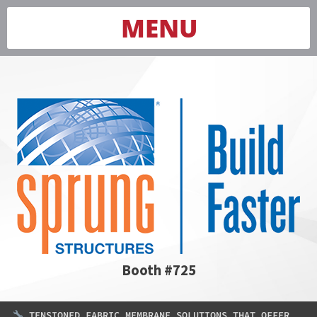
MENU
Booth #725
TENSIONED FABRIC MEMBRANE SOLUTIONS THAT OFFER